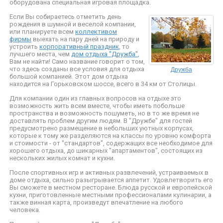
оборудована специальная игровая площадка.
Если Вы собираетесь отметить день
рождения в шумной и веселой компании,
или планируете всем
коллективом
фирмы
выехать на пару дней на природу и
устроить
корпоративный праздник
, то
лучшего места, чем
дом отдыха "Дружба"
,
Вам не найти! Само название говорит о том,
Дружба
что здесь созданы все условия для отдыха
большой компанией. Этот дом отдыха
находится на Горьковском шоссе, всего в 34 км от Столицы.
Для компании один из главных вопросов на отдыхе это
возможность жить всем вместе, чтобы иметь побольше
пространства и возможность пошуметь, но в то же время не
доставлять проблем другим людям. В "Дружбе" для гостей
предусмотрено размещение в небольших уютных корпусах,
которые к тому же разделяются на классы по уровню комфорта
и стоимости - от "стандартов", содержащих все необходимое для
хорошего отдыха, до шикарных "апартаментов", состоящих из
нескольких жилых комнат и кухни.
После спортивных игр и активных развлечений, устраиваемых в
доме отдыха, сильно разыгрывается аппетит. Удовлетворить его
Вы сможете в местном ресторане. Блюда русской и европейской
кухни, приготовленные местными профессионалами кулинарии, а
также винная карта, произведут впечатление на любого
человека.