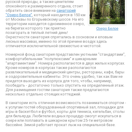
русской природы, а также ценителям
спокойного и размеренного отдыха, стоит
обратить свое внимание на
санаторий
"Озеро Белое"
, который находится в 150 км
от Москвы по Егорьевскому шоссе. На его
территории находится одноименное озеро,
Озеро Белое
на берегах которого так приятно
позагорать в теплый летний день!
Окрестности санатория спрятались в сосновом и еловым
лесных массивах, именно по этой причине воздух здесь
отличается исключительной свежестью и чистотой.
Номерной фонд санатория представлен уютными "стандартами",
комфортабельными "полулюксами" и шикарными
"апартаментами". Номера располагаются в двух жилых корпусах.
Кроме номеров в корпусах также располагаются
развлекательный и медицинский центры, рестораны, кафе, бары
и оздоровительные кабинеты. Это очень удобно, так как Вам не
придется выходить из корпуса для того, чтобы, например,
пообедать - достаточно только спустить на определенный этаж.
Для размещения гостям санатория также предлагаются
несколько отдельно стоящих коттеджей.
В санатории есть отличная возможность позаниматься спортом -
к услугам гостей оборудованный спортивный зал, площадки для
игры в баскетбол и футбол, корты для тенниса, кегельбан, столы
для бильярда. Любители водных процедур смогут искупаться в
озере или поплавать в шикарном крытом 25-ти метровом
бассейне. Зимой работает прокат лыж на специальной базе.