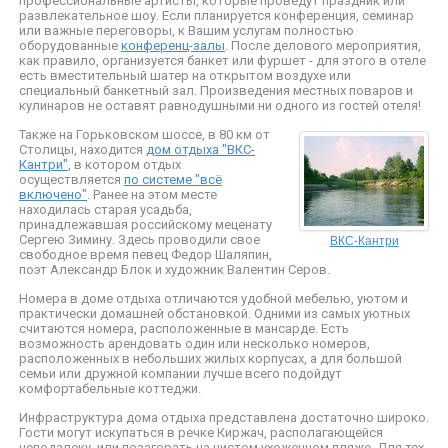
профессиональные артисты, которые проведут праздник или
развлекательное шоу. Если планируется конференция, семинар
или важные переговоры, к Вашим услугам полностью
оборудованные
конференц-залы
. После делового мероприятия,
как правило, организуется банкет или фуршет - для этого в отеле
есть вместительный шатер на открытом воздухе или
специальный банкетный зал. Произведения местных поваров и
кулинаров не оставят равнодушными ни одного из гостей отеля!
Также на Горьковском шоссе, в 80 км от
Столицы, находится
дом отдыха "ВКС-
Кантри"
, в котором отдых
осуществляется
по системе "всё
включено"
. Ранее на этом месте
находилась старая усадьба,
принадлежавшая российскому меценату
ВКС-Кантри
Сергею Зимину. Здесь проводили свое
свободное время певец Федор Шаляпин,
поэт Александр Блок и художник Валентин Серов.
Номера в доме отдыха отличаются удобной мебелью, уютом и
практически домашней обстановкой. Одними из самых уютных
считаются номера, расположенные в мансарде. Есть
возможность арендовать один или несколько номеров,
расположенных в небольших жилых корпусах, а для большой
семьи или дружной компании лучше всего подойдут
комфортабельные коттеджи.
Инфраструктура дома отдыха представлена достаточно широко.
Гости могут искупаться в речке Киржач, располагающейся
неподалеку, или позагорать на чистом ухоженном пляже. Для тех,