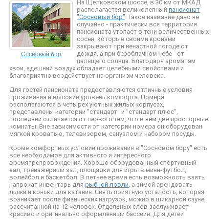
На Щелковском шоссе, в 30 км от МКАД
располагается великолепный
пансионат
"Сосновый бор"
. Такое название дано не
случайно - практически вся территория
пансионата утопает в тени величественных
сосен, которые своими кронами
закрывают при ненастной погоде от
Сосновый бор
дождя, а при безоблачном небе - от
палящего солнца. Благодаря ароматам
хвои, здешний воздух обладает целебными свойствами и
благоприятно воздействует на организм человека.
Для гостей пансионата предоставляются отличные условия
проживания и высокий уровень комфорта. Номера
располагаются в четырех уютных жилых корпусах,
представлены категории "стандарт" и "стандарт плюс",
последний отличается от первого тем, что в нем две просторные
комнаты. Вне зависимости от категории номера он оборудован
мягкой кроватью, телевизором, санузлом и набором посуды.
Кроме комфортных условий проживания в "Сосновом бору" есть
все необходимое для активного и интересного
времяпрепровождения. Хорошо оборудованный спортивный
зал, тренажерный зал, площадки для игры в мини-футбол,
волейбол и баскетбол. В летнее время есть возможность взять
напрокат инвентарь для
рыбной ловли
, а зимой арендовать
лыжи и коньки для катания. Снять приятную усталость, которая
возникает после физических нагрузок, можно в шикарной сауне,
рассчитанной на 12 человек. Отдельных слов заслуживает
красиво и оригинально оформленный бассейн. Для детей