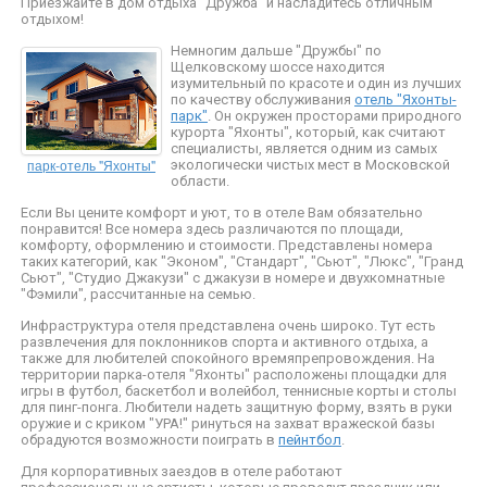
Приезжайте в дом отдыха "Дружба" и насладитесь отличным
отдыхом!
Немногим дальше "Дружбы" по
Щелковскому шоссе находится
изумительный по красоте и один из лучших
по качеству обслуживания
отель "Яхонты-
парк"
. Он окружен просторами природного
курорта "Яхонты", который, как считают
специалисты, является одним из самых
парк-отель "Яхонты"
экологически чистых мест в Московской
области.
Если Вы цените комфорт и уют, то в отеле Вам обязательно
понравится! Все номера здесь различаются по площади,
комфорту, оформлению и стоимости. Представлены номера
таких категорий, как "Эконом", "Стандарт", "Сьют", "Люкс", "Гранд
Сьют", "Студио Джакузи" с джакузи в номере и двухкомнатные
"Фэмили", рассчитанные на семью.
Инфраструктура отеля представлена очень широко. Тут есть
развлечения для поклонников спорта и активного отдыха, а
также для любителей спокойного времяпрепровождения. На
территории парка-отеля "Яхонты" расположены площадки для
игры в футбол, баскетбол и волейбол, теннисные корты и столы
для пинг-понга. Любители надеть защитную форму, взять в руки
оружие и с криком "УРА!" ринуться на захват вражеской базы
обрадуются возможности поиграть в
пейнтбол
.
Для корпоративных заездов в отеле работают